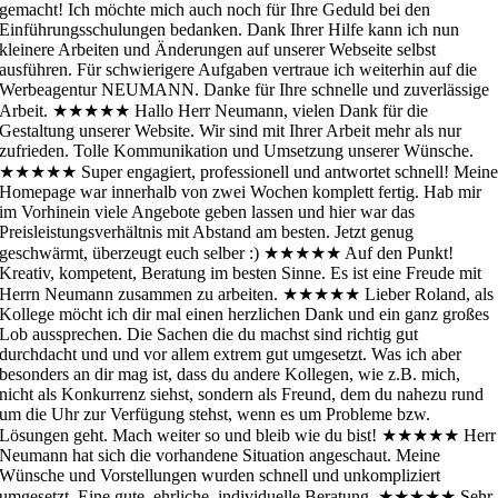
gemacht! Ich möchte mich auch noch für Ihre Geduld bei den
Einführungsschulungen bedanken. Dank Ihrer Hilfe kann ich nun
kleinere Arbeiten und Änderungen auf unserer Webseite selbst
ausführen. Für schwierigere Aufgaben vertraue ich weiterhin auf die
Werbeagentur NEUMANN. Danke für Ihre schnelle und zuverlässige
Arbeit.
★★★★★
Hallo Herr Neumann, vielen Dank für die
Gestaltung unserer Website. Wir sind mit Ihrer Arbeit mehr als nur
zufrieden. Tolle Kommunikation und Umsetzung unserer Wünsche.
★★★★★
Super engagiert, professionell und antwortet schnell! Mein
Homepage war innerhalb von zwei Wochen komplett fertig. Hab mir
im Vorhinein viele Angebote geben lassen und hier war das
Preisleistungsverhältnis mit Abstand am besten. Jetzt genug
geschwärmt, überzeugt euch selber :)
★★★★★
Auf den Punkt!
Kreativ, kompetent, Beratung im besten Sinne. Es ist eine Freude mit
Herrn Neumann zusammen zu arbeiten.
★★★★★
Lieber Roland, als
Kollege möcht ich dir mal einen herzlichen Dank und ein ganz großes
Lob aussprechen. Die Sachen die du machst sind richtig gut
durchdacht und und vor allem extrem gut umgesetzt. Was ich aber
besonders an dir mag ist, dass du andere Kollegen, wie z.B. mich,
nicht als Konkurrenz siehst, sondern als Freund, dem du nahezu rund
um die Uhr zur Verfügung stehst, wenn es um Probleme bzw.
Lösungen geht. Mach weiter so und bleib wie du bist!
★★★★★
Herr
Neumann hat sich die vorhandene Situation angeschaut. Meine
Wünsche und Vorstellungen wurden schnell und unkompliziert
umgesetzt. Eine gute, ehrliche, individuelle Beratung.
★★★★★
Sehr