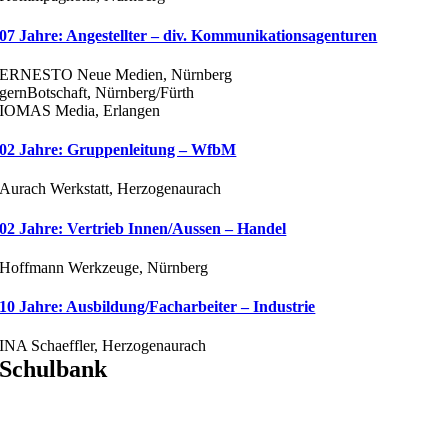
07 Jahre: Angestellter – div. Kommunikationsagenturen
ERNESTO Neue Medien, Nürnberg
gernBotschaft, Nürnberg/Fürth
IOMAS Media, Erlangen
02 Jahre: Gruppenleitung – WfbM
Aurach Werkstatt, Herzogenaurach
02 Jahre: Vertrieb Innen/Aussen – Handel
Hoffmann Werkzeuge, Nürnberg
10 Jahre: Ausbildung/Facharbeiter – Industrie
INA Schaeffler, Herzogenaurach
Schulbank