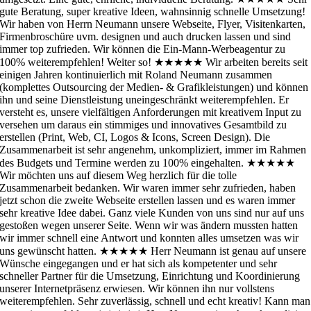
gute Beratung, super kreative Ideen, wahnsinnig schnelle Umsetzung!
Wir haben von Herrn Neumann unsere Webseite, Flyer, Visitenkarten,
Firmenbroschüre uvm. designen und auch drucken lassen und sind
immer top zufrieden. Wir können die Ein-Mann-Werbeagentur zu
100% weiterempfehlen! Weiter so!
★★★★★
Wir arbeiten bereits seit
einigen Jahren kontinuierlich mit Roland Neumann zusammen
(komplettes Outsourcing der Medien- & Grafikleistungen) und können
ihn und seine Dienstleistung uneingeschränkt weiterempfehlen. Er
versteht es, unsere vielfältigen Anforderungen mit kreativem Input zu
versehen um daraus ein stimmiges und innovatives Gesamtbild zu
erstellen (Print, Web, CI, Logos & Icons, Screen Design). Die
Zusammenarbeit ist sehr angenehm, unkompliziert, immer im Rahmen
des Budgets und Termine werden zu 100% eingehalten.
★★★★★
Wir möchten uns auf diesem Weg herzlich für die tolle
Zusammenarbeit bedanken. Wir waren immer sehr zufrieden, haben
jetzt schon die zweite Webseite erstellen lassen und es waren immer
sehr kreative Idee dabei. Ganz viele Kunden von uns sind nur auf uns
gestoßen wegen unserer Seite. Wenn wir was ändern mussten hatten
wir immer schnell eine Antwort und konnten alles umsetzen was wir
uns gewünscht hatten.
★★★★★
Herr Neumann ist genau auf unsere
Wünsche eingegangen und er hat sich als kompetenter und sehr
schneller Partner für die Umsetzung, Einrichtung und Koordinierung
unserer Internetpräsenz erwiesen. Wir können ihn nur vollstens
weiterempfehlen. Sehr zuverlässig, schnell und echt kreativ! Kann man