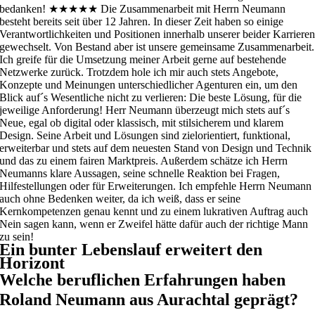
bedanken!
★★★★★
Die Zusammenarbeit mit Herrn Neumann
besteht bereits seit über 12 Jahren. In dieser Zeit haben so einige
Verantwortlichkeiten und Positionen innerhalb unserer beider Karriere
gewechselt. Von Bestand aber ist unsere gemeinsame Zusammenarbeit.
Ich greife für die Umsetzung meiner Arbeit gerne auf bestehende
Netzwerke zurück. Trotzdem hole ich mir auch stets Angebote,
Konzepte und Meinungen unterschiedlicher Agenturen ein, um den
Blick auf´s Wesentliche nicht zu verlieren: Die beste Lösung, für die
jeweilige Anforderung! Herr Neumann überzeugt mich stets auf´s
Neue, egal ob digital oder klassisch, mit stilsicherem und klarem
Design. Seine Arbeit und Lösungen sind zielorientiert, funktional,
erweiterbar und stets auf dem neuesten Stand von Design und Technik
und das zu einem fairen Marktpreis. Außerdem schätze ich Herrn
Neumanns klare Aussagen, seine schnelle Reaktion bei Fragen,
Hilfestellungen oder für Erweiterungen. Ich empfehle Herrn Neumann
auch ohne Bedenken weiter, da ich weiß, dass er seine
Kernkompetenzen genau kennt und zu einem lukrativen Auftrag auch
Nein sagen kann, wenn er Zweifel hätte dafür auch der richtige Mann
zu sein!
Ein bunter Lebenslauf erweitert den
Horizont
Welche beruflichen Erfahrungen haben
Roland Neumann aus Aurachtal geprägt?