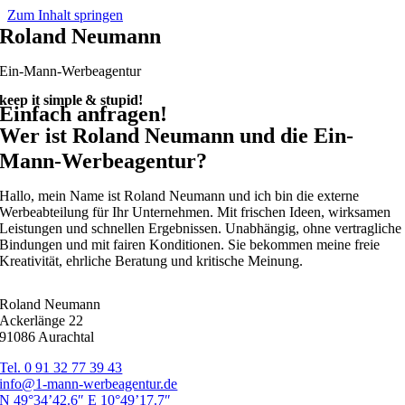
Zum Inhalt springen
Roland Neumann
Ein-Mann-Werbeagentur
keep it simple
&
stupid!
Einfach anfragen!
Wer ist Roland Neumann und die Ein-
Mann-Werbeagentur?
Hallo, mein Name ist Roland Neumann und ich bin die externe
Werbeabteilung für Ihr Unternehmen. Mit frischen Ideen, wirksamen
Leistungen und schnellen Ergebnissen. Unabhängig, ohne vertragliche
Bindungen und mit fairen Konditionen. Sie bekommen meine freie
Kreativität, ehrliche Beratung und kritische Meinung.
Roland Neumann
Ackerlänge 22
91086 Aurachtal
Tel. 0 91 32 77 39 43
info@1-mann-werbeagentur.de
N 49°34’42.6″ E 10°49’17.7″