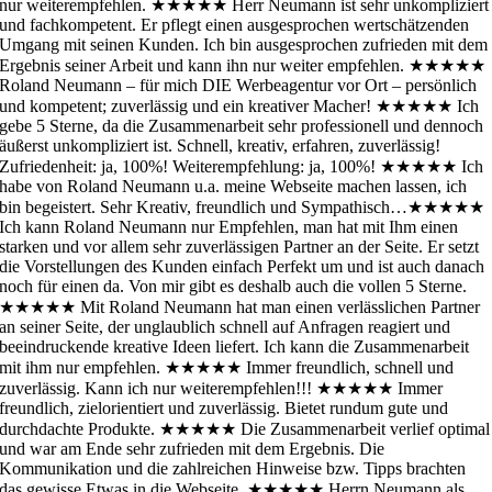
nur weiterempfehlen.
★★★★★
Herr Neumann ist sehr unkompliziert
und fachkompetent. Er pflegt einen ausgesprochen wertschätzenden
Umgang mit seinen Kunden. Ich bin ausgesprochen zufrieden mit dem
Ergebnis seiner Arbeit und kann ihn nur weiter empfehlen.
★★★★★
Roland Neumann – für mich DIE Werbeagentur vor Ort – persönlich
und kompetent; zuverlässig und ein kreativer Macher!
★★★★★
Ich
gebe 5 Sterne, da die Zusammenarbeit sehr professionell und dennoch
äußerst unkompliziert ist. Schnell, kreativ, erfahren, zuverlässig!
Zufriedenheit: ja, 100%! Weiterempfehlung: ja, 100%!
★★★★★
Ich
habe von Roland Neumann u.a. meine Webseite machen lassen, ich
bin begeistert. Sehr Kreativ, freundlich und Sympathisch…
★★★★★
Ich kann Roland Neumann nur Empfehlen, man hat mit Ihm einen
starken und vor allem sehr zuverlässigen Partner an der Seite. Er setzt
die Vorstellungen des Kunden einfach Perfekt um und ist auch danach
noch für einen da. Von mir gibt es deshalb auch die vollen 5 Sterne.
★★★★★
Mit Roland Neumann hat man einen verlässlichen Partner
an seiner Seite, der unglaublich schnell auf Anfragen reagiert und
beeindruckende kreative Ideen liefert. Ich kann die Zusammenarbeit
mit ihm nur empfehlen.
★★★★★
Immer freundlich, schnell und
zuverlässig. Kann ich nur weiterempfehlen!!!
★★★★★
Immer
freundlich, zielorientiert und zuverlässig. Bietet rundum gute und
durchdachte Produkte.
★★★★★
Die Zusammenarbeit verlief optimal
und war am Ende sehr zufrieden mit dem Ergebnis. Die
Kommunikation und die zahlreichen Hinweise bzw. Tipps brachten
das gewisse Etwas in die Webseite.
★★★★★
Herrn Neumann als