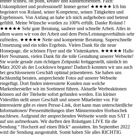
immer schnell, on point, kreativ und kundenorientiert. Fazit:
Unkompliziert und professionell! Immer gerne!
★★★★★
Ich bin
begeistert von Roland, seiner Kompetenz, seinen Tätigkeiten und
Ergebnissen. Von Anfang an habe ich mich aufgehoben und betreut
gefühlt. Meine Wünsche wurden zu 100% erfüllt. Danke Roland !
★★★★★
Sehr gute Beratung, saubere und schnelle Arbeit. Alles in
allem waren wir von der Arbeit und dem Preis/Leistungsverhältnis sehr
zufrieden.
★★★★★
Nette und kompetente Beratung. Superschnelle
Umsetzung und ein tolles Ergebnis. Vielen Dank für die neue
Homepage, die schönen Flyer und die Visitenkarten.
★★★★★
Hallo
Herr Neumann, vielen Dank für die tolle Gestaltung unserer Webseite!
Sie wurde gerade zum richtigen Zeitpunkt fertiggestellt, nämlich im
März 2020 als der Lockdown begann! Dadurch konnten wir uns auch
bei geschlossenem Geschäft optimal präsentieren. Sie haben uns
fachkundig beraten, ansprechende Fotos auf unserer Webseite
eingefügt. Dort finden interessierte Kunden nun welche
Markenhersteller wir im Sortiment führen. Aktuelle Werbeaktionen
können auf der Titelseite sofort gefunden werden. Ein kleiner
Videofilm stellt unser Geschäft und unsere Mitarbeiter vor. Für
interessierte gibt es einen Presse-Link, dort kann man unterschiedliche
Informationen/ Pressemitteilungen über Männermoden Horbaschek
nachlesen. Aufgrund der ansprechenden Webseite wurde nun SAT 1
auf uns aufmerksam. Wir durften den Bräutigam LIVE für die
Sendung “ Hochzeit auf einen Blick“ ausstatten. Im September 2022
wird die Sendung ausgestrahlt. Somit haben SIe alles RICHTIG