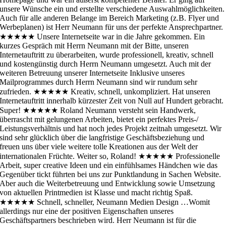
unsere Wünsche ein und erstellte verschiedene Auswahlmöglichkeiten.
Auch für alle anderen Belange im Bereich Marketing (z.B. Flyer und
Werbeplanen) ist Herr Neumann für uns der perfekte Ansprechpartner.
★★★★★
Unsere Internetseite war in die Jahre gekommen. Ein
kurzes Gespräch mit Herrn Neumann mit der Bitte, unseren
Internetauftritt zu überarbeiten, wurde professionell, kreativ, schnell
und kostengünstig durch Herrn Neumann umgesetzt. Auch mit der
weiteren Betreuung unserer Internetseite Inklusive unseres
Mailprogrammes durch Herrn Neumann sind wir rundum sehr
zufrieden.
★★★★★
Kreativ, schnell, unkompliziert. Hat unseren
Internetauftritt innerhalb kürzester Zeit von Null auf Hundert gebracht.
Super!
★★★★★
Roland Neumann versteht sein Handwerk,
überrascht mit gelungenen Arbeiten, bietet ein perfektes Preis-/
Leistungsverhältnis und hat noch jedes Projekt zeitnah umgesetzt. Wir
sind sehr glücklich über die langfristige Geschäftsbeziehung und
freuen uns über viele weitere tolle Kreationen aus der Welt der
internationalen Früchte. Weiter so, Roland!
★★★★★
Professionelle
Arbeit, super creative Ideen und ein einfühlsames Händchen wie das
Gegenüber tickt führten bei uns zur Punktlandung in Sachen Website.
Aber auch die Weiterbetreuung und Entwicklung sowie Umsetzung
von aktuellen Printmedien ist Klasse und macht richtig Spaß.
★★★★★
Schnell, schneller, Neumann Medien Design …Womit
allerdings nur eine der positiven Eigenschaften unseres
Geschäftspartners beschrieben wird. Herr Neumann ist für die