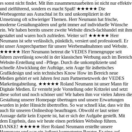
es sonst nicht findet. Mit ihm zusammenzuarbeiten ist nicht nur effektiv
und zielführend, sondern es macht Spaß!
★★★★★
Die
Werbeagentur aus Aurachtal ist fix und unkompliziert in der
Umsetzung oft schwieriger Themen. Herr Neumann hat frische,
moderne Gestaltungsideen und geht immer auf individuelle Wünsche
ein. Wir haben bereits unsere zweite Website dirsch-fachhandel mit ih
gestaltet und waren hoch zufrieden. Weiter so!!
★★★★★
Herr
Neumann ist sehr verlässlich, pünktlich, versiert und professionell. Er
ist unser Ansprechpartner für unsere Werbemaßnahmen und Website.
★★★★★
Herr Neumann betreut die VEDES Firmengruppe seit
Jahren zuverlässig sowohl in der klassischen Werbung auch im Bereic
Website-Erstellung und –Pflege. Durch die unkomplizierte und
schnelle Abwicklung der Aufträge, sein Auge für ästhetisches
Grafikdesign und sein technisches Know How im Bereich neue
Medien gehört er seit Jahren fest zum Partnernetzwerk der VEDES
Marketingabteilung.
★★★★★
Roland Neumann ist unser Mann für
Digitale Medien. Er versteht jede Vorstellung oder Kritzelei und setzt
diese sofort und noch schöner um! Wir haben ihm vor vielen Jahren di
Gestaltung unserer Homepage übertragen und unsere Erwartungen
wurden in jeder Hinsicht übertroffen. So war schnell klar, dass wir ihn
auch für unseren Onlineshop beauftragen. Obwohl er laut seiner
Aussage dafür kein Experte ist, hat er sich der Aufgabe gestellt. Mit
dem Ergebnis, dass wir heute einen perfekten Webshop führen.
DANKE!
★★★★★
Herr Roland Neumann erstellte unsere
Homepage und war ein äußerst kompetenter Berater. Er ging auf