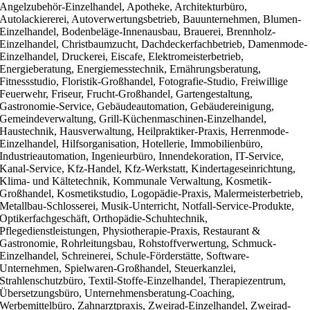
Angelzubehör-Einzelhandel, Apotheke, Architekturbüro,
Autolackiererei, Autoverwertungsbetrieb, Bauunternehmen, Blumen-
Einzelhandel, Bodenbeläge-Innenausbau, Brauerei, Brennholz-
Einzelhandel, Christbaumzucht, Dachdeckerfachbetrieb, Damenmode-
Einzelhandel, Druckerei, Eiscafe, Elektromeisterbetrieb,
Energieberatung, Energiemesstechnik, Ernährungsberatung,
Fitnessstudio, Floristik-Großhandel, Fotografie-Studio, Freiwillige
Feuerwehr, Friseur, Frucht-Großhandel, Gartengestaltung,
Gastronomie-Service, Gebäudeautomation, Gebäudereinigung,
Gemeindeverwaltung, Grill-Küchenmaschinen-Einzelhandel,
Haustechnik, Hausverwaltung, Heilpraktiker-Praxis, Herrenmode-
Einzelhandel, Hilfsorganisation, Hotellerie, Immobilienbüro,
Industrieautomation, Ingenieurbüro, Innendekoration, IT-Service,
Kanal-Service, Kfz-Handel, Kfz-Werkstatt, Kindertageseinrichtung,
Klima- und Kältetechnik, Kommunale Verwaltung, Kosmetik-
Großhandel, Kosmetikstudio, Logopädie-Praxis, Malermeisterbetrieb,
Metallbau-Schlosserei, Musik-Unterricht, Notfall-Service-Produkte,
Optikerfachgeschäft, Orthopädie-Schuhtechnik,
Pflegedienstleistungen, Physiotherapie-Praxis, Restaurant &
Gastronomie, Rohrleitungsbau, Rohstoffverwertung, Schmuck-
Einzelhandel, Schreinerei, Schule-Förderstätte, Software-
Unternehmen, Spielwaren-Großhandel, Steuerkanzlei,
Strahlenschutzbüro, Textil-Stoffe-Einzelhandel, Therapiezentrum,
Übersetzungsbüro, Unternehmensberatung-Coaching,
Werbemittelbüro, Zahnarztpraxis, Zweirad-Einzelhandel, Zweirad-