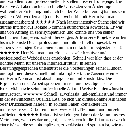
und vor allem vom professionellen Erstellen unserer Homepage. Die
Kreative Art aber auch das schnelle Umsetzten von Änderungen
während der Erstellung und auch bei der Weiterbetreuung hat uns sehr
gefallen. Wir werden auf jeden Fall weiterhin mit Herrn Neumann
zusammenarbeiten!
★★★★★
Nach langer intensiver Suche sind wir
durchs Internet auf Roland Neumann aufmerksam geworden. Er war
uns von Anfang an sehr sympathisch und konnte uns von seiner
fachlichen Kompetenz sofort überzeugen. Alle unsere Projekte wurden
bis ins kleinste Detail professionell und ultraschnell umgesetzt. Von
seinen vielseitigen Kreationen kann man einfach nur begeistert sein!!
★★★★★
Herr Neumann wurde uns als sehr kreativer und
professioneller Webdesigner empfohlen. Schnell war klar, dass er der
richtige Mann für unseren Internetauftritt ist. In seinen
Beratungsgesprächen unterstützt er die Vorstellungen seiner Kunden
und optimiert diese schnell und unkompliziert. Die Zusammenarbeit
mit Herrn Neumann ist absolut angenehm und konstruktiv. Die
Ergebnisse seiner Arbeit sprechen für sich und bestätigen seine
Kreativität sowie seine professionelle Art und Weise Kundenwünsche
umzusetzen.
★★★★★
Schnell, zuverlässig, unkompliziert und immer
in der gewünschten Qualität. Egal ob sich um digitale/online Aufgaben
oder Drucksachen handelt. In solchen Fällen kontaktiere ich
mittlerweile seit 15 Jahren immer wieder Hr. Neumann und bin sehr
zufrieden.
★★★★★
Roland ist seit einigen Jahren der Mann unseres
Vertrauens, wenn es darum geht, unsere Ideen in die Tat umzusetzen in
einer Weise, die so unkompliziert, zuverlässig und spontan ist, wie man