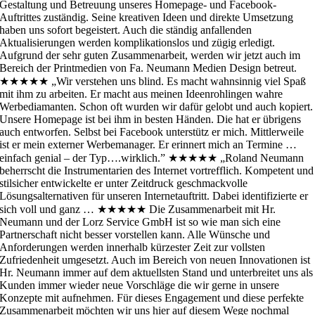
Gestaltung und Betreuung unseres Homepage- und Facebook-
Auftrittes zuständig. Seine kreativen Ideen und direkte Umsetzung
haben uns sofort begeistert. Auch die ständig anfallenden
Aktualisierungen werden komplikationslos und zügig erledigt.
Aufgrund der sehr guten Zusammenarbeit, werden wir jetzt auch im
Bereich der Printmedien von Fa. Neumann Medien Design betreut.
★★★★★
„Wir verstehen uns blind. Es macht wahnsinnig viel Spaß
mit ihm zu arbeiten. Er macht aus meinen Ideenrohlingen wahre
Werbediamanten. Schon oft wurden wir dafür gelobt und auch kopiert.
Unsere Homepage ist bei ihm in besten Händen. Die hat er übrigens
auch entworfen. Selbst bei Facebook unterstütz er mich. Mittlerweile
ist er mein externer Werbemanager. Er erinnert mich an Termine …
einfach genial – der Typ….wirklich.”
★★★★★
„Roland Neumann
beherrscht die Instrumentarien des Internet vortrefflich. Kompetent und
stilsicher entwickelte er unter Zeitdruck geschmackvolle
Lösungsalternativen für unseren Internetauftritt. Dabei identifizierte er
sich voll und ganz …
★★★★★
Die Zusammenarbeit mit Hr.
Neumann und der Lorz Service GmbH ist so wie man sich eine
Partnerschaft nicht besser vorstellen kann. Alle Wünsche und
Anforderungen werden innerhalb kürzester Zeit zur vollsten
Zufriedenheit umgesetzt. Auch im Bereich von neuen Innovationen ist
Hr. Neumann immer auf dem aktuellsten Stand und unterbreitet uns als
Kunden immer wieder neue Vorschläge die wir gerne in unsere
Konzepte mit aufnehmen. Für dieses Engagement und diese perfekte
Zusammenarbeit möchten wir uns hier auf diesem Wege nochmal