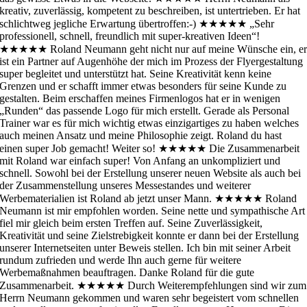
kreativ, zuverlässig, kompetent zu beschreiben, ist untertrieben. Er hat
schlichtweg jegliche Erwartung übertroffen:-)
★★★★★
„Sehr
professionell, schnell, freundlich mit super-kreativen Ideen“!
★★★★★
Roland Neumann geht nicht nur auf meine Wünsche ein, e
ist ein Partner auf Augenhöhe der mich im Prozess der Flyergestaltung
super begleitet und unterstützt hat. Seine Kreativität kenn keine
Grenzen und er schafft immer etwas besonders für seine Kunde zu
gestalten. Beim erschaffen meines Firmenlogos hat er in wenigen
„Runden“ das passende Logo für mich erstellt. Gerade als Personal
Trainer war es für mich wichtig etwas einzigartiges zu haben welches
auch meinen Ansatz und meine Philosophie zeigt. Roland du hast
einen super Job gemacht! Weiter so!
★★★★★
Die Zusammenarbeit
mit Roland war einfach super! Von Anfang an unkompliziert und
schnell. Sowohl bei der Erstellung unserer neuen Website als auch bei
der Zusammenstellung unseres Messestandes und weiterer
Werbematerialien ist Roland ab jetzt unser Mann.
★★★★★
Roland
Neumann ist mir empfohlen worden. Seine nette und sympathische Art
fiel mir gleich beim ersten Treffen auf. Seine Zuverlässigkeit,
Kreativität und seine Zielstrebigkeit konnte er dann bei der Erstellung
unserer Internetseiten unter Beweis stellen. Ich bin mit seiner Arbeit
rundum zufrieden und werde Ihn auch gerne für weitere
Werbemaßnahmen beauftragen. Danke Roland für die gute
Zusammenarbeit.
★★★★★
Durch Weiterempfehlungen sind wir zum
Herrn Neumann gekommen und waren sehr begeistert vom schnellen